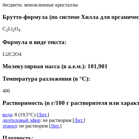
бесцветн. моноклинные кристаллы
Брутто-формула (по системе Хилла для органичес
C
Li
O
2
2
4
Формула в виде текста:
Li2C2O4
Молекулярная масса (в а.е.м.): 101,901
Температура разложения (в °C):
400
Растворимость (в г/100 г растворителя или харак
вода
: 8 (19,5°C) [
Лит.
]
диэтиловый эфир
: не растворим [
Лит.
]
этанол
: не растворим [
Лит.
]
Плотность: