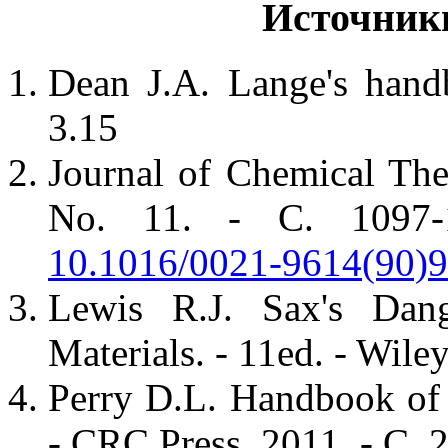
Источник
Dean J.A. Lange's hand
3.15
Journal of Chemical The
No. 11. - С. 1097-1
10.1016/0021-9614(90)
Lewis R.J. Sax's Dange
Materials. - 11ed. - Wile
Perry D.L. Handbook of
- CRC Press, 2011. - С. 