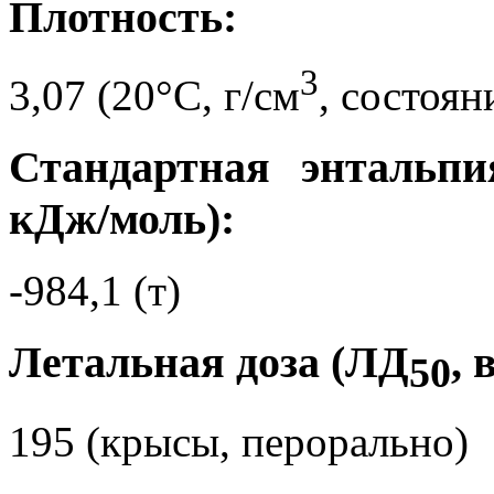
Плотность:
3
3,07 (20°C, г/см
, состоян
Стандартная энтальпи
кДж/моль):
-984,1 (т)
Летальная доза (ЛД
, 
50
195 (крысы, перорально)