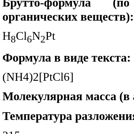
Брутто-формула (
органических веществ):
H
Cl
N
Pt
8
6
2
Формула в виде текста:
(NH4)2[PtCl6]
Молекулярная масса (в а.
Температура разложения