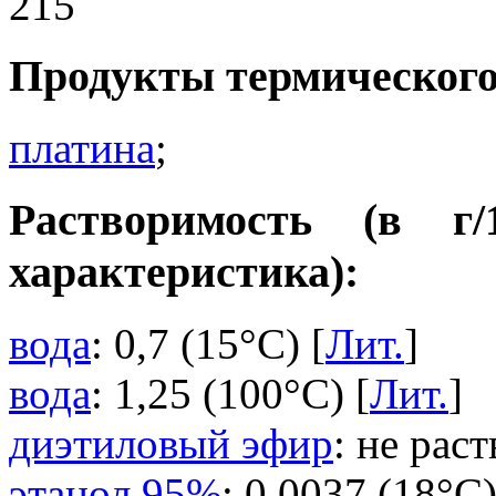
215
Продукты термического
платина
;
Растворимость (в г
характеристика):
вода
: 0,7 (15°C) [
Лит.
]
вода
: 1,25 (100°C) [
Лит.
]
диэтиловый эфир
: не рас
этанол 95%
: 0,0037 (18°C)