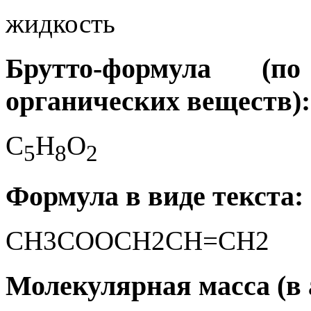
жидкость
Брутто-формула (
органических веществ):
C
H
O
5
8
2
Формула в виде текста:
CH3COOCH2CH=CH2
Молекулярная масса (в а.