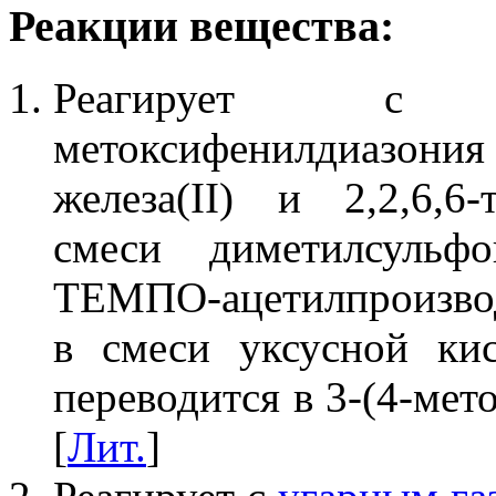
Реакции вещества:
Реагирует с т
метоксифенилдиазон
железа(II) и 2,2,6,6
смеси диметилсульф
ТЕМПО-ацетилпроизвод
в смеси уксусной ки
переводится в 3-(4-мет
[
Лит.
]