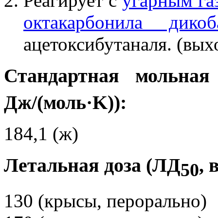
Реагирует с
угарным га
октакарбонила дикоб
ацетоксибутаналя. (вых
Стандартная мольная
Дж/(моль·K)):
184,1 (ж)
Летальная доза (ЛД
, 
50
130 (крысы, перорально)