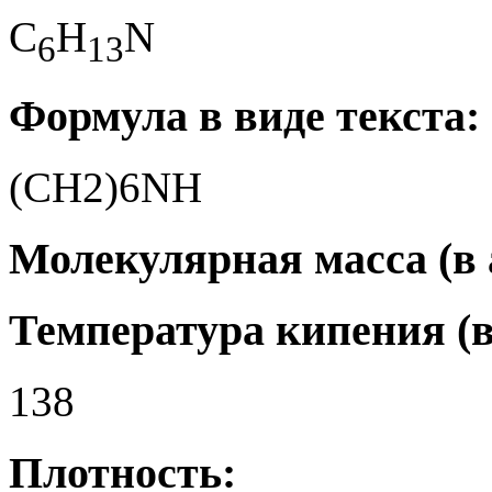
C
H
N
6
1
3
Формула в виде текста:
(CH2)6NH
Молекулярная масса (в а.
Температура кипения (в
138
Плотность: