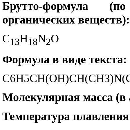
Брутто-формула (
органических веществ):
C
H
N
O
1
3
1
8
2
Формула в виде текста:
C6H5CH(OH)CH(CH3)N(
Молекулярная масса (в а
Температура плавления 