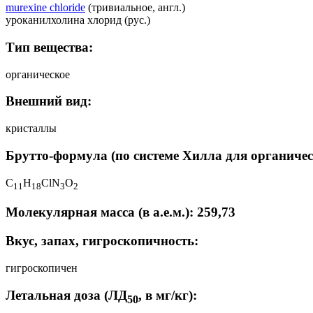
murexine chloride
(тривиальное, англ.)
уроканилхолина хлорид (рус.)
Тип вещества:
органическое
Внешний вид:
кристаллы
Брутто-формула (по системе Хилла для органичес
C
H
ClN
O
1
1
1
8
3
2
Молекулярная масса (в а.е.м.): 259,73
Вкус, запах, гигроскопичность:
гигроскопичен
Летальная доза (ЛД
, в мг/кг):
50