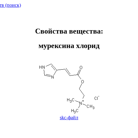
тв (поиск)
Свойства вещества:
мурексина хлорид
skc-файл