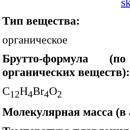
s
Тип вещества:
органическое
Брутто-формула (
органических веществ):
C
H
Br
O
1
2
4
4
2
Молекулярная масса (в а