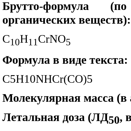
Брутто-формула (
органических веществ):
C
H
CrNO
1
0
1
1
5
Формула в виде текста:
C5H10NHCr(CO)5
Молекулярная масса (в а.
Летальная доза (ЛД
, 
50