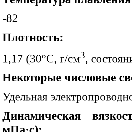
-82
Плотность:
3
1,17 (30°C, г/см
, состоян
Некоторые числовые св
Удельная электропроводно
Динамическая вязкос
мПа·с):