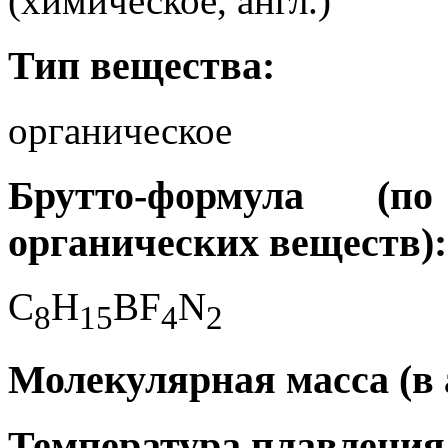
(химическое, англ.)
Тип вещества:
органическое
Брутто-формула (
органических веществ):
C
H
BF
N
8
1
5
4
2
Молекулярная масса (в а
Температура плавления 