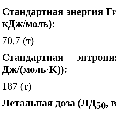
Стандартная энергия Ги
кДж/моль):
70,7 (т)
Стандартная энтро
Дж/(моль·K)):
187 (т)
Летальная доза (ЛД
, 
50