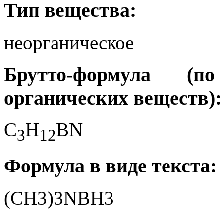
Тип вещества:
неорганическое
Брутто-формула (
органических веществ):
C
H
BN
3
1
2
Формула в виде текста:
(CH3)3NBH3