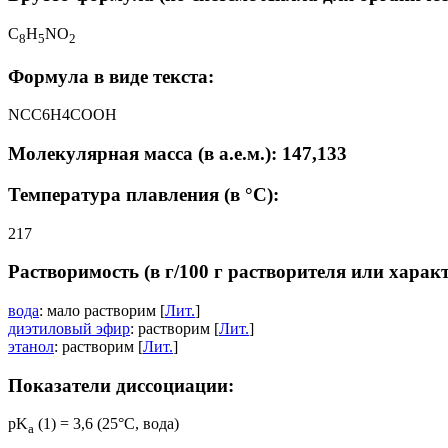
C
H
NO
8
5
2
Формула в виде текста:
NCC6H4COOH
Молекулярная масса (в а.е.м.): 147,133
Температура плавления (в °C):
217
Растворимость (в г/100 г растворителя или харак
вода
: мало растворим [
Лит.
]
диэтиловый эфир
: растворим [
Лит.
]
этанол
: растворим [
Лит.
]
Показатели диссоциации:
pK
(1) = 3,6 (25°C, вода)
a