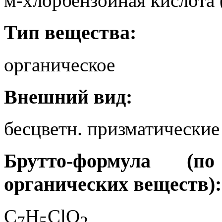
м-хлорбензойная кислота (
Тип вещества:
органическое
Внешний вид:
бесцветн. призматические
Брутто-формула (
органических веществ):
C
H
ClO
7
5
2