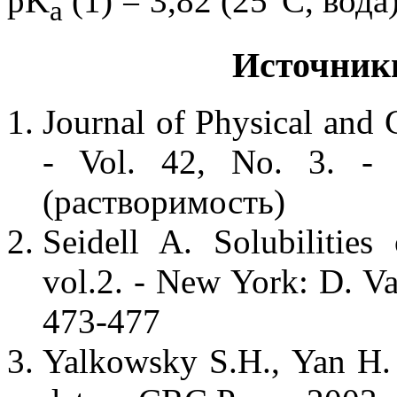
pK
(1) = 3,82 (25°C, вода
a
Источник
Journal of Physical and 
- Vol. 42, No. 3. -
(растворимость)
Seidell A. Solubilitie
vol.2. - New York: D. V
473-477
Yalkowsky S.H., Yan H.