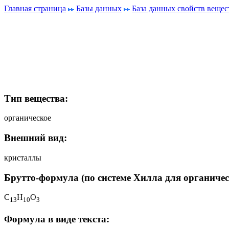
Главная страница
Базы данных
База данных свойств вещес
Тип вещества:
органическое
Внешний вид:
кристаллы
Брутто-формула (по системе Хилла для органичес
C
H
O
1
3
1
0
3
Формула в виде текста: