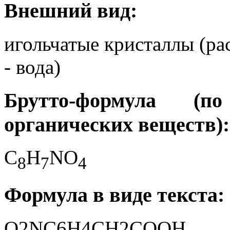
Внешний вид:
игольчатые кристаллы (ра
- вода)
Брутто-формула (
органических веществ):
C
H
NO
8
7
4
Формула в виде текста:
O2NC6H4CH2COOH