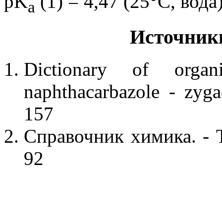
pK
(1) = 4,47 (25°C, вода
a
Источник
Dictionary of orga
naphthacarbazole - zyg
157
Справочник химика. - Т
92