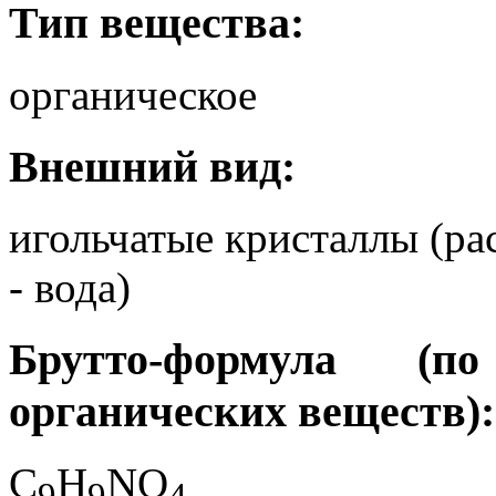
Тип вещества:
органическое
Внешний вид:
игольчатые кристаллы (ра
- вода)
Брутто-формула (
органических веществ):
C
H
NO
9
9
4