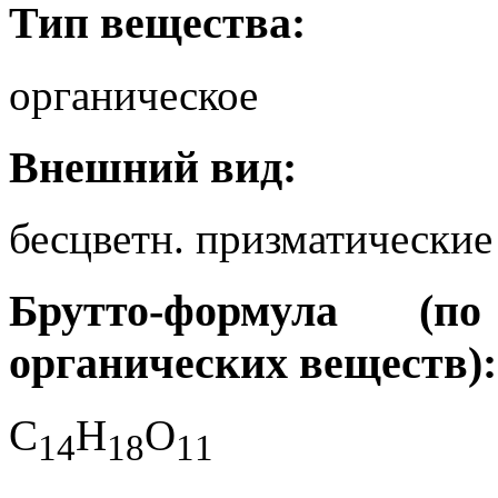
Тип вещества:
органическое
Внешний вид:
бесцветн. призматические
Брутто-формула (
органических веществ):
C
H
O
1
4
1
8
1
1