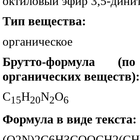
октиловый эфир 3,5-дини
Тип вещества:
органическое
Брутто-формула (
органических веществ):
C
H
N
O
1
5
2
0
2
6
Формула в виде текста:
(O2N)2C6H3COOCH2(CH