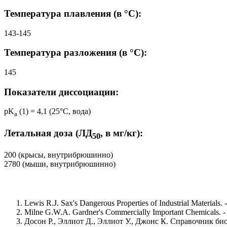
Температура плавления (в °C):
143-145
Температура разложения (в °C):
145
Показатели диссоциации:
pK
(1) = 4,1 (25°C, вода)
a
Летальная доза (ЛД
, в мг/кг):
50
200 (крысы, внутрибрюшинно)
2780 (мыши, внутрибрюшинно)
Lewis R.J. Sax's Dangerous Properties of Industrial Materials. -
Milne G.W.A. Gardner's Commercially Important Chemicals. - W
Досон Р., Эллиот Д., Эллиот У., Джонс К. Справочник биох