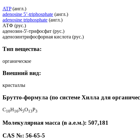
ATP
(англ.)
adenosine 5’-triphosphate
(англ.)
adenosine triphosphate
(англ.)
АТФ (рус.)
аденозин-5'-трифосфат (рус.)
аденозинтрифосфорная кислота (рус.)
Тип вещества:
органическое
Внешний вид:
кристаллы
Брутто-формула (по системе Хилла для органичес
C
H
N
O
P
1
0
1
6
5
1
3
3
Молекулярная масса (в а.е.м.): 507,181
CAS №: 56-65-5