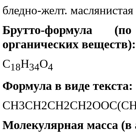
бледно-желт. маслянистая
Брутто-формула (
органических веществ):
C
H
O
1
8
3
4
4
Формула в виде текста:
CH3CH2CH2CH2OOC(CH
Молекулярная масса (в а.