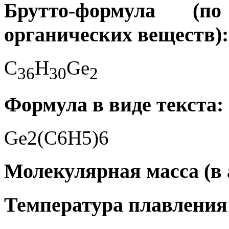
Брутто-формула (
органических веществ):
C
H
Ge
3
6
3
0
2
Формула в виде текста:
Ge2(C6H5)6
Молекулярная масса (в а
Температура плавления 