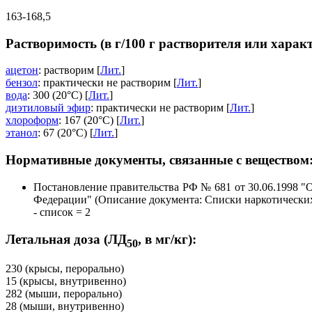
163-168,5
Растворимость (в г/100 г растворителя или харак
ацетон
: растворим [
Лит.
]
бензол
: практически не растворим [
Лит.
]
вода
: 300 (20°C) [
Лит.
]
диэтиловый эфир
: практически не растворим [
Лит.
]
хлороформ
: 167 (20°C) [
Лит.
]
этанол
: 67 (20°C) [
Лит.
]
Нормативные документы, связанные с веществом
Постановление правительства РФ № 681 от 30.06.1998 "
Федерации" (Описание документа: Списки наркотических
- список = 2
Летальная доза (ЛД
, в мг/кг):
50
230 (крысы, перорально)
15 (крысы, внутривенно)
282 (мыши, перорально)
28 (мыши, внутривенно)