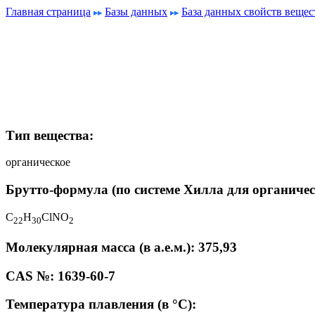
Главная страница
Базы данных
База данных свойств вещес
Тип вещества:
органическое
Брутто-формула (по системе Хилла для органичес
C
H
ClNO
2
2
3
0
2
Молекулярная масса (в а.е.м.): 375,93
CAS №: 1639-60-7
Температура плавления (в °C):