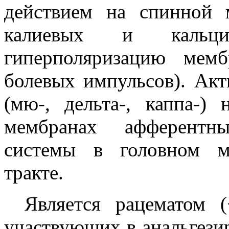
действием на спинной 
калиевых и кальци
гиперполяризацию мем
болевых импульсов). Ак
(мю-, дельта-, каппа-)
мембранах афферентн
системы в головном м
тракте.
Является рацематом (
участвующих в анальгези