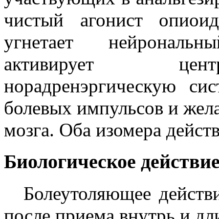
чистый агонист опиоид
угнетает нейрональн
активирует цент
норадренэргическую сис
болевых импульсов и жел
мозга. Оба изомера дейст
Биологическое действие
Болеутоляющее действи
после приема внутрь и дли