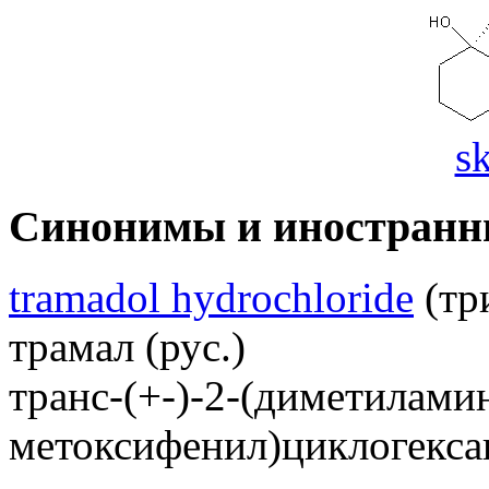
s
Синонимы и иностранн
tramadol hydrochloride
(тр
трамал (рус.)
транс-(+-)-2-(диметилами
метоксифенил)циклогексан