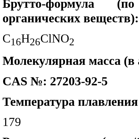
Брутто-формула (
органических веществ):
C
H
ClNO
1
6
2
6
2
Молекулярная масса (в а
CAS №: 27203-92-5
Температура плавления 
179