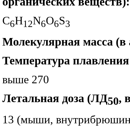
органических веществ):
C
H
N
O
S
6
1
2
6
6
3
Молекулярная масса (в а
Температура плавления 
выше 270
Летальная доза (ЛД
, 
50
13 (мыши, внутрибрюшин