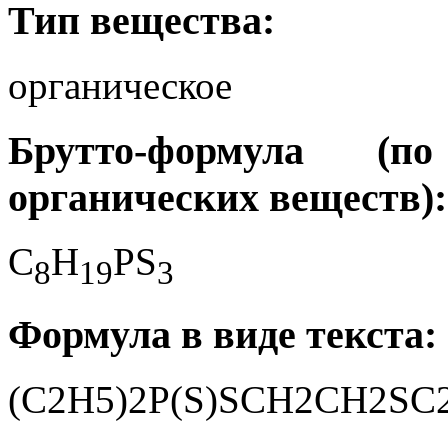
Тип вещества:
органическое
Брутто-формула (
органических веществ):
C
H
PS
8
1
9
3
Формула в виде текста:
(C2H5)2P(S)SCH2CH2SC