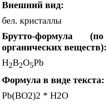
Внешний вид:
бел. кристаллы
Брутто-формула (
органических веществ):
H
B
O
Pb
2
2
5
Формула в виде текста:
Pb(BO2)2 * H2O