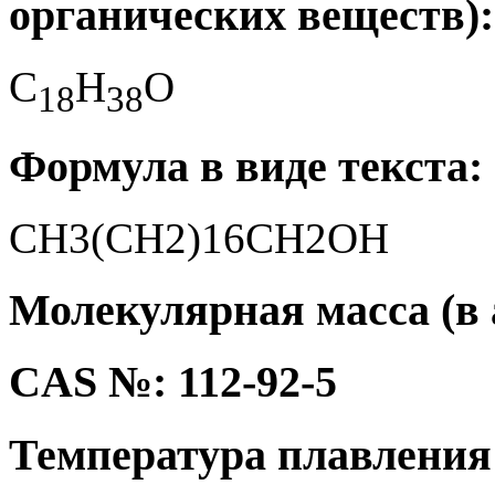
органических веществ):
C
H
O
1
8
3
8
Формула в виде текста:
CH3(CH2)16CH2OH
Молекулярная масса (в а.
CAS №: 112-92-5
Температура плавления 