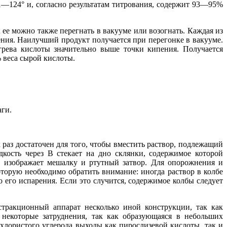
1—124° и, согласно результатам титрования, содержит 93—95%
 ее можно также перегнать в вакууме или возогнать. Каждая из
ения. Наилучший продукт получается при перегонке в вакууме.
рева кислоты значительно выше точки кипения. Получается
 веса сырой кислоты.
аги.
к раз достаточен для того, чтобы вместить раствор, подлежащий
дкость через В стекает на дно склянки, содержимое которой
 изображает мешалку и ртутный затвор. Для опорожнения и
торую необходимо обратить внимание: иногда раствор в колбе
о его испарения. Если это случится, содержимое колбы следует
стракционный аппарат несколько иной конструкции, так как
 некоторые затруднения, так как образующаяся в небольших
хлористого углерода выходы как пирослизевой кислоты, так и