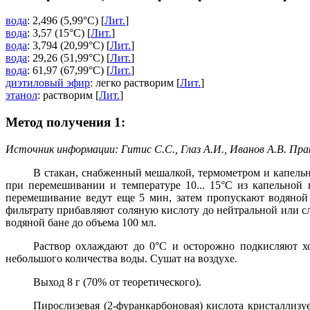
вода
: 2,496 (5,99°C) [
Лит.
]
вода
: 3,57 (15°C) [
Лит.
]
вода
: 3,794 (20,99°C) [
Лит.
]
вода
: 29,26 (51,99°C) [
Лит.
]
вода
: 61,97 (67,99°C) [
Лит.
]
диэтиловый эфир
: легко растворим [
Лит.
]
этанол
: растворим [
Лит.
]
Метод получения 1:
Источник информации: Гитис С.С., Глаз А.И., Иванов А.В. Пра
В стакан, снабженный мешалкой, термометром и капельн
при перемешивании и температуре 10... 15°С из капельной 
перемешивание ведут еще 5 мин, затем пропускают водяной
фильтрату прибавляют соляную кислоту до нейтральной или сл
водяной бане до объема 100 мл.
Раствор охлаждают до 0°С и осторожно подкисляют х
небольшого количества воды. Сушат на воздухе.
Выход 8 г (70% от теоретического).
Пирослизевая (2-фуранкарбоновая) кислота кристаллизуе