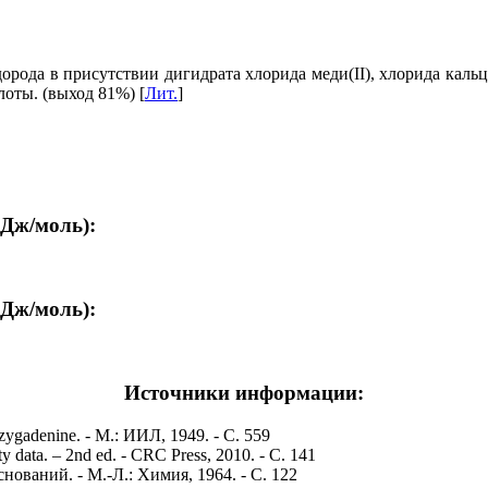
ода в присутствии дигидрата хлорида меди(II), хлорида кальци
оты. (выход 81%) [
Лит.
]
кДж/моль):
кДж/моль):
Источники информации:
 zygadenine. - М.: ИИЛ, 1949. - С. 559
y data. – 2nd ed. - CRC Press, 2010. - С. 141
ований. - М.-Л.: Химия, 1964. - С. 122