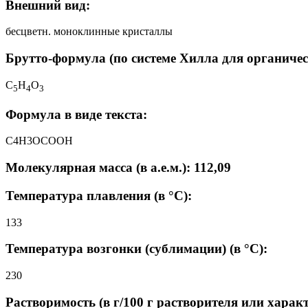
Внешний вид:
бесцветн. моноклинные кристаллы
Брутто-формула (по системе Хилла для органичес
C
H
O
5
4
3
Формула в виде текста:
C4H3OCOOH
Молекулярная масса (в а.е.м.): 112,09
Температура плавления (в °C):
133
Температура возгонки (сублимации) (в °C):
230
Растворимость (в г/100 г растворителя или харак