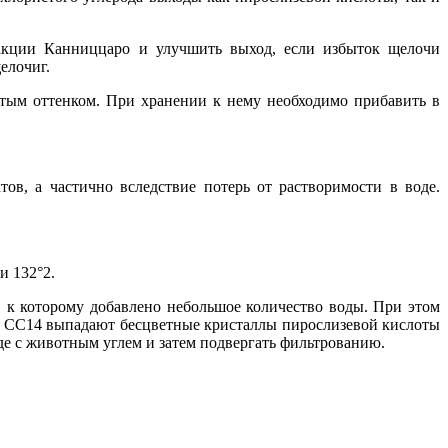
еакции Канниццаро и улучшить выход, если избыток щелочи
елочиг.
атым оттенком. При хранении к нему необходимо прибавить в
ов, а частично вследствие потерь от растворимости в воде.
и 132°2.
, к которому добавлено небольшое количество воды. При этом
 в СС14 выпадают бесцветные кристаллы пирослизевой кислоты
де с животным углем и затем подвергать фильтрованию.