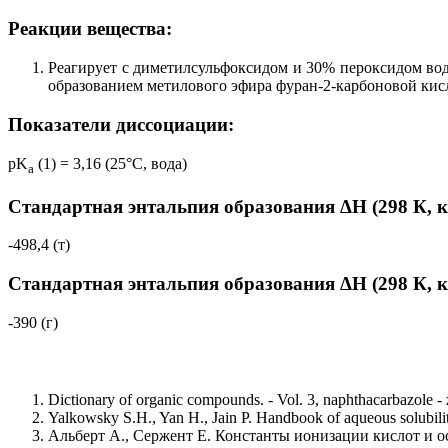
Реакции вещества:
Реагирует с диметилсульфоксидом и 30% пероксидом водор
образованием метилового эфира фуран-2-карбоновой кисл
Показатели диссоциации:
pK
(1) = 3,16 (25°C, вода)
a
Стандартная энтальпия образования ΔH (298 К, 
-498,4 (т)
Стандартная энтальпия образования ΔH (298 К, 
-390 (г)
Dictionary of organic compounds. - Vol. 3, naphthacarbazole -
Yalkowsky S.H., Yan H., Jain P. Handbook of aqueous solubilit
Альберт А., Сержент Е. Константы ионизации кислот и осн