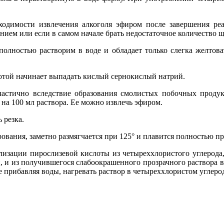
бходимости извлечения алкоголя эфиром после завершения р
ием или если в самом начале брать недостаточное количество щ
олностью растворим в воде и обладает только слегка желтов
лотой начинает выпадать кислый сернокислый натрий.
астично вследствие образования смолистых побочных продукт
на 100 мл раствора. Ее можно извлечь эфиром.
 резка.
рования, заметно размягчается при 125° и плавится полностью пр
лизации пирослизевой кислоты из четыреххлористого углерода
, и из получившегося слабоокрашенного прозрачного раствора
 прибавляя воды, нагревать раствор в четыреххлористом углеро