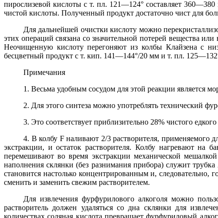
пирослизевой кислоты с т. пл. 121—124° составляет 360—380
чистой кислоты. Полученный продукт достаточно чист для бол
Для дальнейшей очистки кислоту можно перекристаллизов
этих операций связана со значительной потерей вещества или
Неочищенную кислоту перегоняют из колбы Клайзена с низк
бесцветный продукт с т. кип. 141—144°/20 мм и т. пл. 125—1
Примечания
1. Весьма удобным сосудом для этой реакции является мо
2. Для этого синтеза можно употреблять технический фурф
3. Это соответствует приблизительно 28% чистого едкого 
4. В колбу F наливают 2/3 растворителя, применяемого д
экстракции, и остаток растворителя. Колбу нагревают на б
перемешивают во время экстракции механической мешалкой 
наполнения склянки (без разнимания прибора) служит трубка
становится настолько концентрированным и, следовательно, го
сменить и заменить свежим растворителем.
Для извлечения фурфурилового алкоголя можно пользо
растворитель должен удаляться со дна склянки для извлеч
количествах соляная кислота превращает фурфуриловый алког