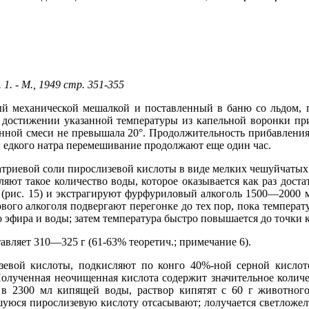
. - М., 1949 стр. 351-355
й механической мешалкой и поставленный в баню со льдом, по
достижении указанной температуры из капельной воронки прил
онной смеси не превышала 20°. Продолжительность прибавления 
, едкого натра перемешивание продолжают еще один час.
натриевой соли пирослизевой кислоты в виде мелких чешуйчаты
ляют такое количество воды, которое оказывается как раз доста
 (рис. 15) и экстрагируют фурфуриловый алкоголь 1500—2000 м
го алкоголя подвергают перегонке до тех пор, пока температур
о эфира и воды; затем температура быстро повышается до точки
авляет 310—325 г (61-63% теоретич.; примечание 6).
евой кислоты, подкисляют по конго 40%-ной серной кислото
олученная неочищенная кислота содержит значительное количес
в 2300 мл кипящей воды, раствор кипятят с 60 г животного 
уюся пирослизевую кислоту отсасывают; лолучается светложел