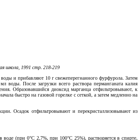
ая школа, 1991 стр. 218-219
л воды и прибавляют 10 г свежеперегнанного фурфурола. Затем
мл воды. После загрузки всего раствора перманганата калия
ения. Образовавшийся диоксид марганца отфильтровывают, к
ала быстро на газовой горелке с сеткой, а затем медленно на
кции. Осадок отфильтровывают и перекристаллизовывают из
в воде (при 0°С 2,7%, при 100°С 25%), растворяется в спирте,