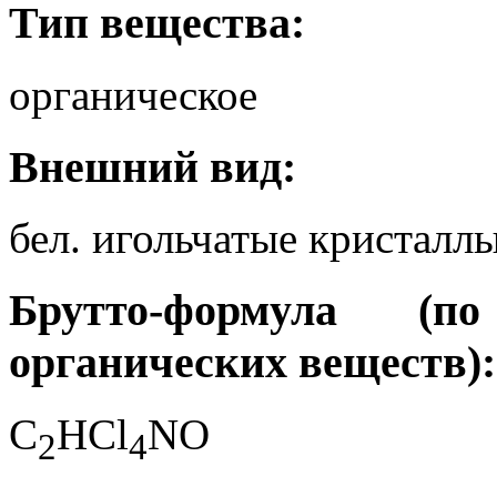
Тип вещества:
органическое
Внешний вид:
бел. игольчатые кристалл
Брутто-формула (
органических веществ):
C
HCl
NO
2
4