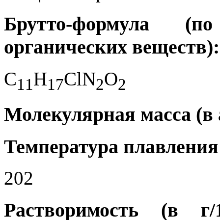
Брутто-формула (
органических веществ):
C
H
ClN
O
1
1
1
7
2
2
Молекулярная масса (в а.
Температура плавления 
202
Растворимость (в г