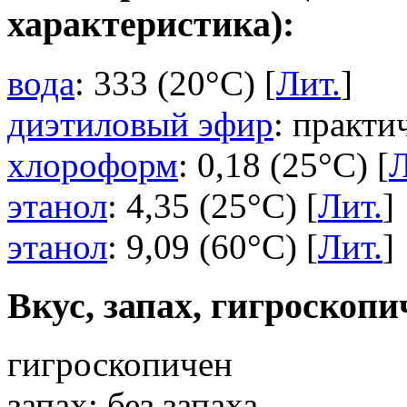
характеристика):
вода
: 333 (20°C) [
Лит.
]
диэтиловый эфир
: практи
хлороформ
: 0,18 (25°C) [
Л
этанол
: 4,35 (25°C) [
Лит.
]
этанол
: 9,09 (60°C) [
Лит.
]
Вкус, запах, гигроскопи
гигроскопичен
запах: без запаха