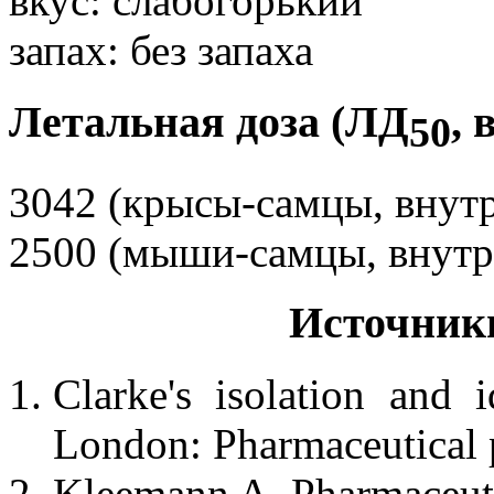
вкус: слабогорький
запах: без запаха
Летальная доза (ЛД
, 
50
3042 (крысы-самцы, внут
2500 (мыши-самцы, внут
Источник
Clarke's isolation and i
London: Pharmaceutical p
Kleemann A. Pharmaceutic