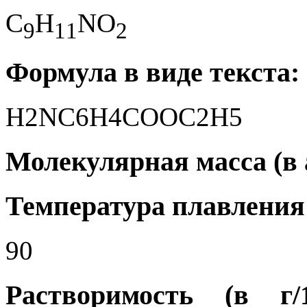
C
H
NO
9
1
1
2
Формула в виде текста:
H2NC6H4COOC2H5
Молекулярная масса (в а
Температура плавления 
90
Растворимость (в г