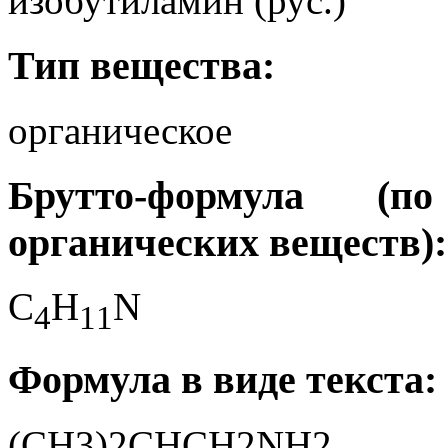
изобутиламин (рус.)
Тип вещества:
органическое
Брутто-формула (
органических веществ):
C
H
N
4
1
1
Формула в виде текста:
(CH3)2CHCH2NH2