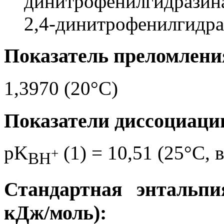
динитрофенилгидразин
2,4-динитрофенилгидраз
Показатель преломления
1,3970 (20°C)
Показатели диссоциаци
pK
(1) = 10,51 (25°C, 
+
BH
Стандартная энтальпи
кДж/моль):