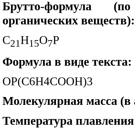
Брутто-формула (
органических веществ):
C
H
O
P
2
1
1
5
7
Формула в виде текста:
OP(C6H4COOH)3
Молекулярная масса (в а.
Температура плавления 