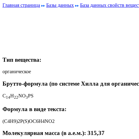
Главная страница
Базы данных
База данных свойств вещес
Тип вещества:
органическое
Брутто-формула (по системе Хилла для органичес
C
H
NO
PS
1
4
2
2
3
Формула в виде текста:
(C4H9)2P(S)OC6H4NO2
Молекулярная масса (в а.е.м.): 315,37