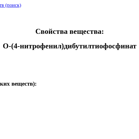
тв (поиск)
Свойства вещества:
O-(4-нитрофенил)дибутилтиофосфинат
ких веществ):