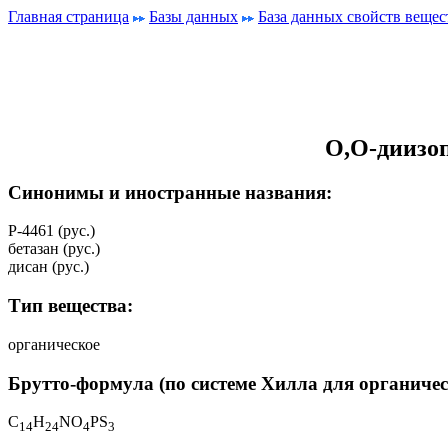
Главная страница
Базы данных
База данных свойств вещес
O,O-диизо
Синонимы и иностранные названия:
Р-4461 (рус.)
бетазан (рус.)
дисан (рус.)
Тип вещества:
органическое
Брутто-формула (по системе Хилла для органичес
C
H
NO
PS
1
4
2
4
4
3