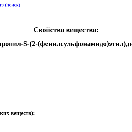
тв (поиск)
Свойства вещества:
пропил-S-(2-(фенилсульфонамидо)этил)д
ких веществ):