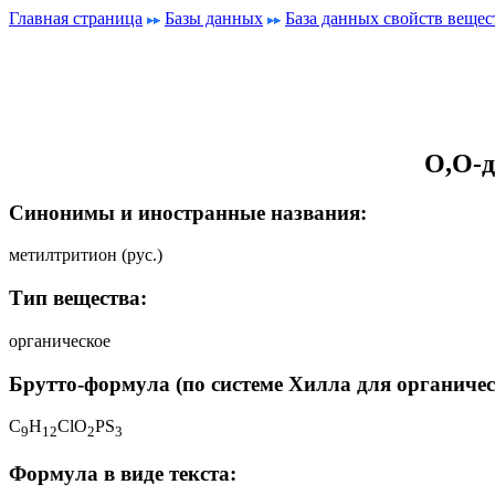
Главная страница
Базы данных
База данных свойств вещес
O,O-д
Синонимы и иностранные названия:
метилтритион (рус.)
Тип вещества:
органическое
Брутто-формула (по системе Хилла для органичес
C
H
ClO
PS
9
1
2
2
3
Формула в виде текста: