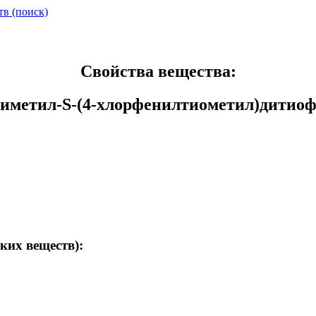
тв (поиск)
Свойства вещества:
иметил-S-(4-хлорфенилтиометил)дитио
ких веществ):