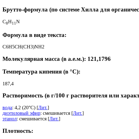
Брутто-формула (по системе Хилла для органичес
C
H
N
8
1
1
Формула в виде текста:
C6H5CH(CH3)NH2
Молекулярная масса (в а.е.м.): 121,1796
Температура кипения (в °C):
187,4
Растворимость (в г/100 г растворителя или харак
вода
: 4,2 (20°C) [
Лит.
]
диэтиловый эфир
: смешивается [
Лит.
]
этанол
: смешивается [
Лит.
]
Плотность: