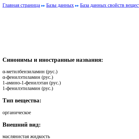
Главная страница
Базы данных
База данных свойств вещес
Синонимы и иностранные названия:
α-метилбензиламин (рус.)
α-фенилэтиламин (рус.)
1-амино-1-фенилэтан (рус.)
1-фенилэтиламин (рус.)
Тип вещества:
органическое
Внешний вид:
маслянистая жидкость