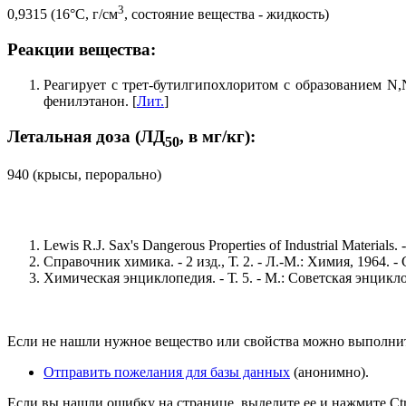
3
0,9315 (16°C, г/см
, состояние вещества - жидкость)
Реакции вещества:
Реагирует с трет-бутилгипохлоритом с образованием N,
фенилэтанон. [
Лит.
]
Летальная доза (ЛД
, в мг/кг):
50
940 (крысы, перорально)
Lewis R.J. Sax's Dangerous Properties of Industrial Materials. -
Справочник химика. - 2 изд., Т. 2. - Л.-М.: Химия, 1964. - 
Химическая энциклопедия. - Т. 5. - М.: Советская энцикло
Если не нашли нужное вещество или свойства можно выполни
Отправить пожелания для базы данных
(анонимно).
Если вы нашли ошибку на странице, выделите ее и нажмите Ctrl