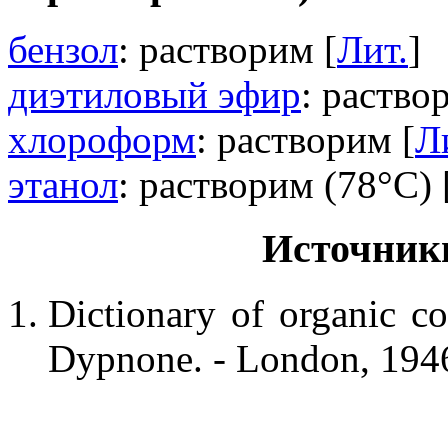
бензол
: растворим [
Лит.
]
диэтиловый эфир
: раство
хлороформ
: растворим [
Л
этанол
: растворим (78°C) 
Источник
Dictionary of organic co
Dypnone. - London, 1946