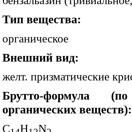
бензальазин (тривиальное,
Тип вещества:
органическое
Внешний вид:
желт. призматические кри
Брутто-формула (
органических веществ):
C
H
N
1
4
1
2
2