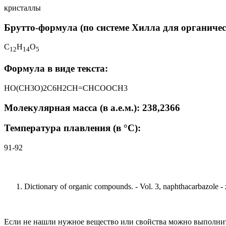
кристаллы
Брутто-формула (по системе Хилла для органичес
C
H
O
1
2
1
4
5
Формула в виде текста:
HO(CH3O)2C6H2CH=CHCOOCH3
Молекулярная масса (в а.е.м.): 238,2366
Температура плавления (в °C):
91-92
Dictionary of organic compounds. - Vol. 3, naphthacarbazole -
Если не нашли нужное вещество или свойства можно выполни