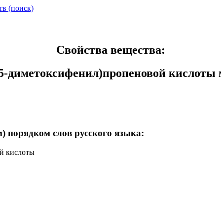
тв (поиск)
Свойства вещества:
3,5-диметоксифенил)пропеновой кислоты
) порядком слов русского языка:
ой кислоты