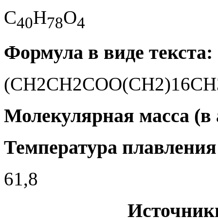
C
H
O
4
0
7
8
4
Формула в виде текста:
(CH2CH2COO(CH2)16CH
Молекулярная масса (в а.
Температура плавления 
61,8
Источник