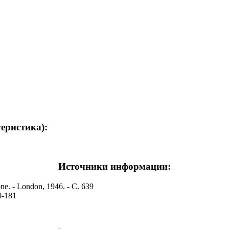
теристика):
Источники информации:
one. - London, 1946. - С. 639
0-181