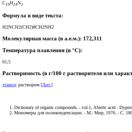
C
H
N
1
0
2
4
2
Формула в виде текста:
H2NCH2(CH2)8CH2NH2
Молекулярная масса (в а.е.м.): 172,311
Температура плавления (в °C):
61,5
Растворимость (в г/100 г растворителя или харак
этанол
: растворим [
Лит.
]
Dictionary of organic compounds. - vol.1, Abietic acid - Dypn
Мономеры для поликонденсации. - М.: Мир, 1976. - С. 18