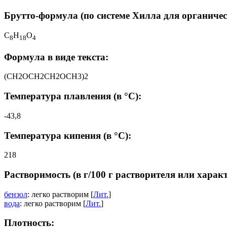
Брутто-формула (по системе Хилла для органичес
C
H
O
8
1
8
4
Формула в виде текста:
(CH2OCH2CH2OCH3)2
Температура плавления (в °C):
-43,8
Температура кипения (в °C):
218
Растворимость (в г/100 г растворителя или харак
бензол
: легко растворим [
Лит.
]
вода
: легко растворим [
Лит.
]
Плотность: