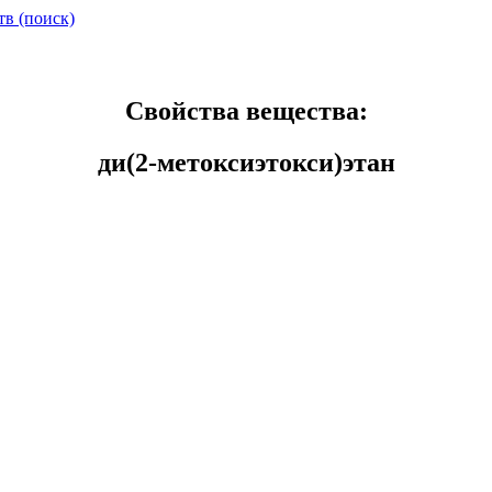
тв (поиск)
Свойства вещества:
ди(2-метоксиэтокси)этан