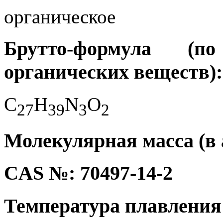
органическое
Брутто-формула (
органических веществ):
C
H
N
O
2
7
3
9
3
2
Молекулярная масса (в а
CAS №: 70497-14-2
Температура плавления 