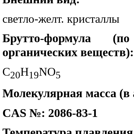
светло-желт. кристаллы
Брутто-формула (
органических веществ):
C
H
NO
2
0
1
9
5
Молекулярная масса (в а
CAS №: 2086-83-1
Температура плавления 