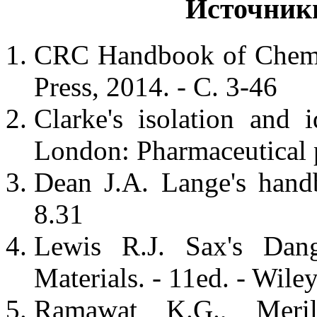
Источник
CRC Handbook of Chemis
Press, 2014. - С. 3-46
Clarke's isolation and i
London: Pharmaceutical p
Dean J.A. Lange's hand
8.31
Lewis R.J. Sax's Dange
Materials. - 11ed. - Wile
Ramawat K.G., Meril