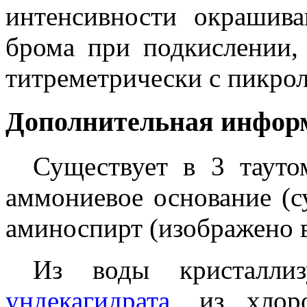
интенсивности окрашива
брома при подкислении,
титреметрически с пикро
Дополнительная инфор
Существует в 3 тауто
аммониевое основание (су
аминоспирт (изображено в
Из воды кристалл
ундекагидрата
, из хло