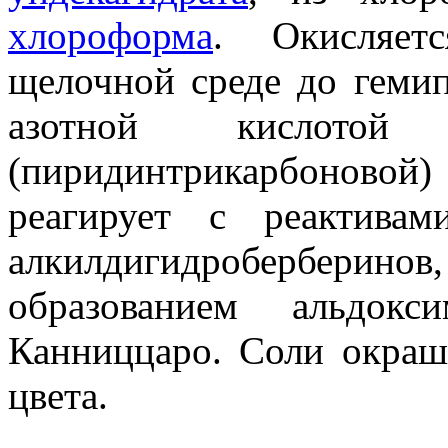
хлороформа
. Окисляет
щелочной среде до гемип
азотной кислото
(пиридинтрикарбоново
реагирует с реактива
алкилдигидробербери
образованием альдокс
Канниццаро. Соли окра
цвета.