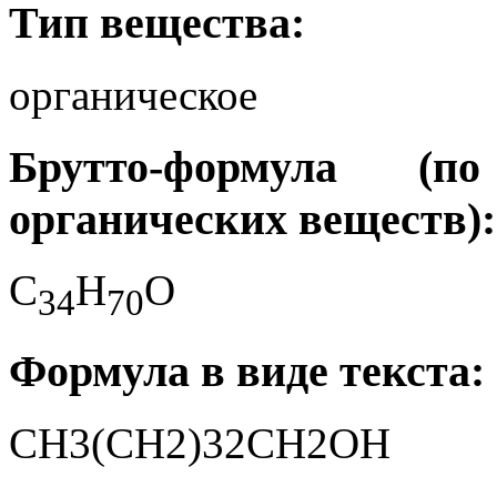
Тип вещества:
органическое
Брутто-формула (
органических веществ):
C
H
O
3
4
7
0
Формула в виде текста:
CH3(CH2)32CH2OH