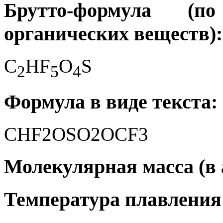
Брутто-формула (
органических веществ):
C
HF
O
S
2
5
4
Формула в виде текста:
CHF2OSO2OCF3
Молекулярная масса (в а
Температура плавления 