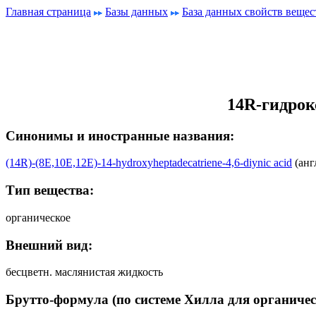
Главная страница
Базы данных
База данных свойств вещес
14R-гидрок
Синонимы и иностранные названия:
(14R)-(8E,10E,12E)-14-hydroxyheptadecatriene-4,6-diynic acid
(анг
Тип вещества:
органическое
Внешний вид:
бесцветн. маслянистая жидкость
Брутто-формула (по системе Хилла для органичес