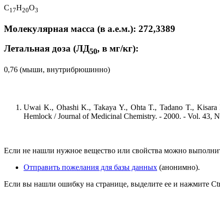
C
H
O
1
7
2
0
3
Молекулярная масса (в а.е.м.): 272,3389
Летальная доза (ЛД
, в мг/кг):
50
0,76 (мыши, внутрибрюшинно)
Uwai K., Ohashi K., Takaya Y., Ohta T., Tadano T., Kisara K
Hemlock / Journal of Medicinal Chemistry. - 2000. - Vol. 43, 
Если не нашли нужное вещество или свойства можно выполни
Отправить пожелания для базы данных
(анонимно).
Если вы нашли ошибку на странице, выделите ее и нажмите Ctrl