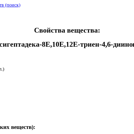
тв (поиск)
Свойства вещества:
сигептадека-8E,10E,12E-триен-4,6-диино
л.)
ких веществ):