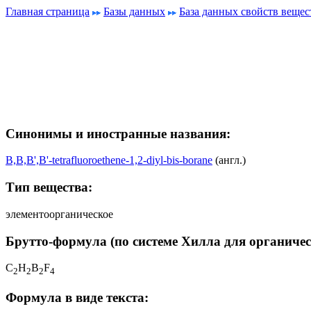
Главная страница
Базы данных
База данных свойств вещес
Синонимы и иностранные названия:
B,B,B',B'-tetrafluoroethene-1,2-diyl-bis-borane
(англ.)
Тип вещества:
элементоорганическое
Брутто-формула (по системе Хилла для органичес
C
H
B
F
2
2
2
4
Формула в виде текста: