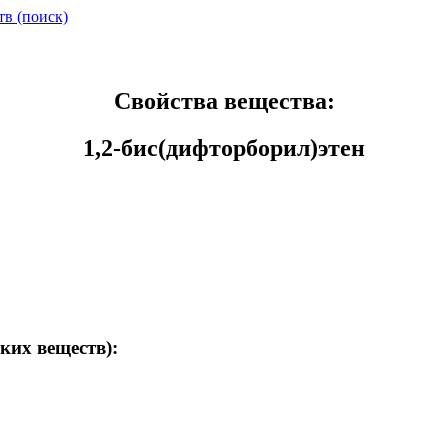
тв (поиск)
Свойства вещества:
1,2-бис(дифторборил)этен
ких веществ):