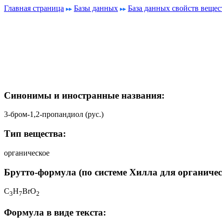
Главная страница
Базы данных
База данных свойств вещес
Синонимы и иностранные названия:
3-бром-1,2-пропандиол (рус.)
Тип вещества:
органическое
Брутто-формула (по системе Хилла для органичес
C
H
BrO
3
7
2
Формула в виде текста: