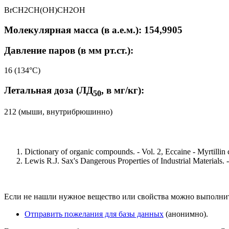
BrCH2CH(OH)CH2OH
Молекулярная масса (в а.е.м.): 154,9905
Давление паров (в мм рт.ст.):
16 (134°C)
Летальная доза (ЛД
, в мг/кг):
50
212 (мыши, внутрибрюшинно)
Dictionary of organic compounds. - Vol. 2, Eccaine - Myrtillin 
Lewis R.J. Sax's Dangerous Properties of Industrial Materials. -
Если не нашли нужное вещество или свойства можно выполни
Отправить пожелания для базы данных
(анонимно).