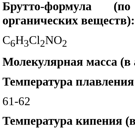
Брутто-формула (
органических веществ):
C
H
Cl
NO
6
3
2
2
Молекулярная масса (в а
Температура плавления 
61-62
Температура кипения (в