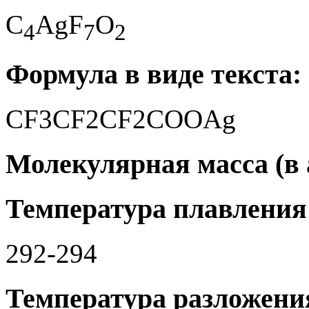
C
AgF
O
4
7
2
Формула в виде текста:
CF3CF2CF2COOAg
Молекулярная масса (в а
Температура плавления 
292-294
Температура разложения