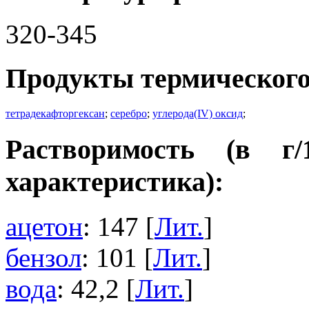
320-345
Продукты термического
тетрадекафторгексан
;
серебро
;
углерода(IV) оксид
;
Растворимость (в г
характеристика):
ацетон
: 147 [
Лит.
]
бензол
: 101 [
Лит.
]
вода
: 42,2 [
Лит.
]